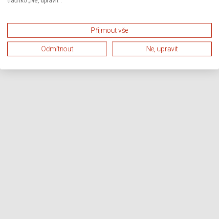
tlačítko „Ne, upravit“.
Přijmout vše
Odmítnout
Ne, upravit