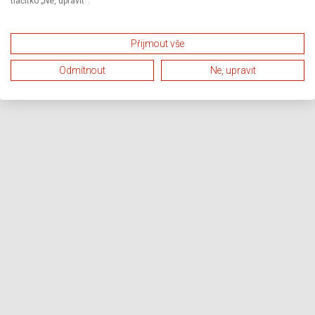
tlačítko „Ne, upravit“.
Přijmout vše
Odmítnout
Ne, upravit