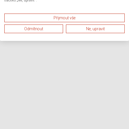
tlačítko „Ne, upravit“.
Přijmout vše
Odmítnout
Ne, upravit