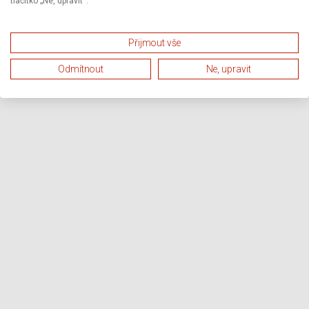
tlačítko „Ne, upravit“.
Přijmout vše
Odmítnout
Ne, upravit