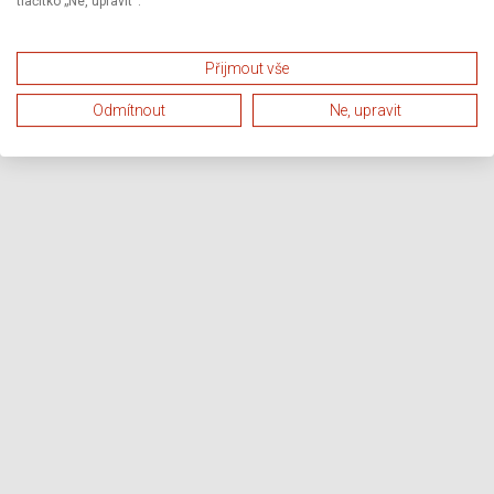
tlačítko „Ne, upravit“.
Přijmout vše
Odmítnout
Ne, upravit