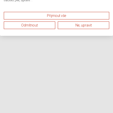
tlačítko „Ne, upravit“.
Přijmout vše
Odmítnout
Ne, upravit