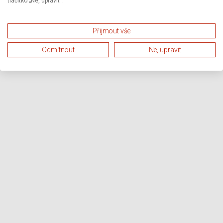
tlačítko „Ne, upravit“.
Přijmout vše
Odmítnout
Ne, upravit