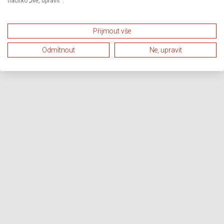
tlačítko „Ne, upravit“.
Přijmout vše
Odmítnout
Ne, upravit