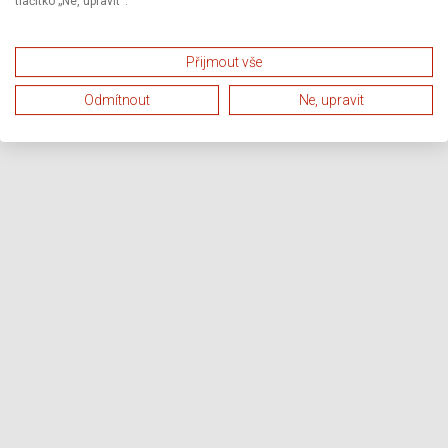
tlačítko „Ne, upravit“.
Přijmout vše
Odmítnout
Ne, upravit